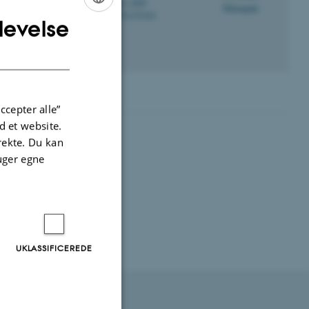
8822, 3009
H
+4551335104
P
levelse
ENGLISH
DANISH
it
ccepter alle”
 et website.
irekte. Du kan
uger egne
UKLASSIFICEREDE