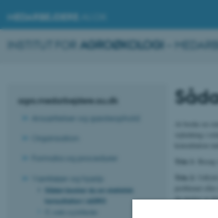
MEDARBEJDERE
.AU.DK
INSTITUT FOR
AGROØKOLOGI
– MEDARB
Såda
agro.medarbejdere.au.dk
Ansættelser og gæsteophold
At booke en stat
vejledning i rel
Organisation
konsultation in
Formalia og procedurer
Trin 1:
Besøg vo
Trin 2:
Udfyld 
Værktøjer og hjælp
problemet eller
Sådan booker du en statistisk
du ønsker at di
konsultation i AGRO
IT, web og billeder
Tips til en vel