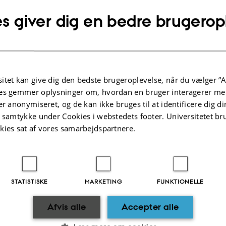
præcis omkring dine behov.
s giver dig en bedre brugerop
rundsinformation for at sikre, at konsulenten kan forberede sig effektivt.
nsulentens tid ved at holde dig til den tildelte tidsramme.
problemer eller spørgsmål om booking af konsultationer, kontakt venligst Maar
enpaa@agro.au.dk
itet kan give dig den bedste brugeroplevelse, når du vælger ”A
es gemmer oplysninger om, hvordan en bruger interagerer med
1.2025
er anonymiseret, og de kan ikke bruges til at identificere dig d
t samtykke under Cookies i webstedets footer. Universitetet br
kies sat af vores samarbejdspartnere.
STATISTISKE
MARKETING
FUNKTIONELLE
Afvis alle
Accepter alle