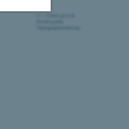
©
—
Cookies på au.dk
Privatlivspolitik
Uklassificerede
Tilgængelighedserklæring
ere nogle
rer uden disse
 vores CMS-udbyder,
identificere en backend-
bruger er logget ind i
rbundet med Typo3-
emet. Det bruges generelt
ntifikator for at gøre det
164325 / i31
præferencer, men i mange