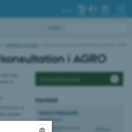
AU.DK
MIN PROFIL
SYSTEM
FIND
MENU
English
Værktøjer og hjælp
Sådan booker du en statistisk konsultation i AGRO
 konsultation i AGRO
støtte eller
Konsultationstider
 booke en
e.
Kontakt
beskrivelse af
Maarit
Mäenpää
ikke punkter,
Specialkonsulent
m.maenpaa@agro.au.dk
M