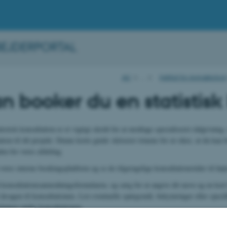
EJDERPORTAL
AU
…
Institut for Agroøkologi
n booker du en statistisk
istisk konsultation er et vigtigt skridt for at modtage specialiseret rådgivning, 
ation til dit projekt. Denne korte guide skitserer trinene for at sikre, at du kan
den for vores afdeling.
res interne bookingsplatform og se de tilgængelige konsultationstider til højr
konsultationsanmodningsformularen, og sørg for at angive dit navn og en kort 
 årsagen til konsultationen. List eventuelle spørgsmål, bekymringer eller specif
skutere under konsultationen.
lykket konsultation