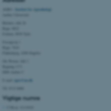
Institut for Agroøkologi
AGRO -
fe_typo_user
Typo3 Association
Aarhus Universitet
.au.dk
Blichers Allé 20
Bygn. 8822
Foulum, 8830 Tjele
Forsøgsvej 1
Bygn. 7610
Flakkebjerg, 4200 Slagelse
Ole Worms Allé 3
Bygning 1171
8000 Aarhus C
agro@au.dk
E-mail:
ASP.NET_SessionId
Microsoft Corporation
.au.dk
Tlf: 8715 0000
Vigtige numre
CVR-nr. 31119103
JSESSIONID
Oracle Corporation