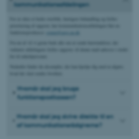
kommunikationsafdelingen
For at sikre et bedre overblik, hurtigere behandling og fælles
prioritering af opgaver, har kommunikationsafdelingen fået en
funktionspostkasse:
comm@agro.au.dk
Fra nu af vil vi gerne bede alle om at sende henvendelser, der
vedrører afdelingens fælles opgaver, til denne mail-adresse i stedet
for til enkeltpersoner.
Nedenfor finder du eksempler, der kan hjælpe dig med at afgøre,
hvad der skal sendes hvorhen.
Hvornår skal jeg bruge
funktionspostkassen?
Hvornår skal jeg skrive direkte til en
af kommunikationsrådgiverne?