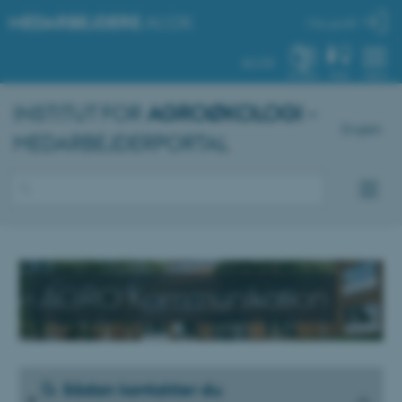
MEDARBEJDERE
.AU.DK
Min profil
AU.DK
SYSTEM
FIND
MENU
INSTITUT FOR
AGROØKOLOGI
–
English
MEDARBEJDERPORTAL
AGRO Kommunikation
📝 Sådan kontakter du