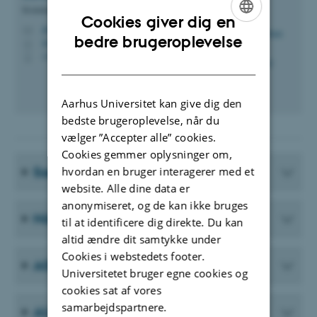
Kommunikationsrådgiver
Cookies giver dig en
jth@agro.au.dk
M
ENGLISH
bedre brugeroplevelse
8814, 3080
H
+4541893241
P
DANISH
Aarhus Universitet kan give dig den
bedste brugeroplevelse, når du
vælger ”Accepter alle” cookies.
Cookies gemmer oplysninger om,
Særligt om projektkommunikation
hvordan en bruger interagerer med et
website. Alle dine data er
anonymiseret, og de kan ikke bruges
Når journalisten ringer
til at identificere dig direkte. Du kan
altid ændre dit samtykke under
Cookies i webstedets footer.
AGRO Design Guide
Universitetet bruger egne cookies og
cookies sat af vores
samarbejdspartnere.
AU Cetera