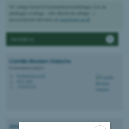
Giv venligst besked til kommunikationsafdelingen, hvis du
planlægger at deltage – eller allerede har deltaget – i
presserelaterede aktiviteter på
comm@agro.au.dk
Kontakt os
Camilla Brodam
Galacho
Kommunikationsrådgiver
brodam@agro.au.dk
M
8814, 3080
H
+4593522136
P
Jonathan Torp
Henschel